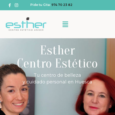
Pide tu Cita:
974 70 23 82
Esther
Centro Estético
Tu centro de belleza
y cuidado personal en Huesca