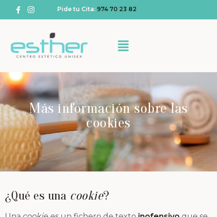
Pide tu Cita:
974 70 23 82
Más información sobre las
cookies
¿Qué es una
cookie
?
Una
cookie
es un fichero de texto
inofensivo
que se